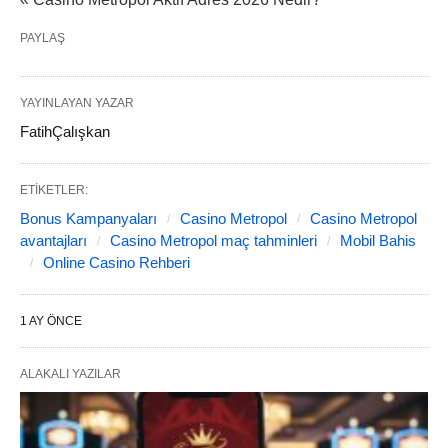
PAYLAŞ
YAYINLAYAN YAZAR
FatihÇalışkan
ETIKETLER:
Bonus Kampanyaları
Casino Metropol
Casino Metropol
avantajları
Casino Metropol maç tahminleri
Mobil Bahis
Online Casino Rehberi
1 AY ÖNCE
ALAKALI YAZILAR