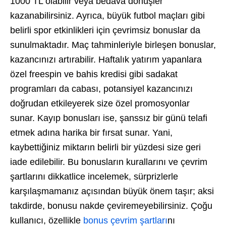
1000 TL olabilir veya bedava dönüşler
kazanabilirsiniz. Ayrıca, büyük futbol maçları gibi
belirli spor etkinlikleri için çevrimsiz bonuslar da
sunulmaktadır. Maç tahminleriyle birleşen bonuslar,
kazancınızı artırabilir. Haftalık yatırım yapanlara
özel freespin ve bahis kredisi gibi sadakat
programları da cabası, potansiyel kazancınızı
doğrudan etkileyerek size özel promosyonlar
sunar. Kayıp bonusları ise, şanssız bir günü telafi
etmek adına harika bir fırsat sunar. Yani,
kaybettiğiniz miktarın belirli bir yüzdesi size geri
iade edilebilir. Bu bonusların kurallarını ve çevrim
şartlarını dikkatlice incelemek, sürprizlerle
karşılaşmamanız açısından büyük önem taşır; aksi
takdirde, bonusu nakde çeviremeyebilirsiniz. Çoğu
kullanıcı, özellikle
bonus çevrim şartları
nı