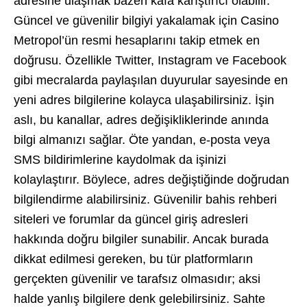
adresine ulaşmak bazen kafa karıştırıcı olabilir.
Güncel ve güvenilir bilgiyi yakalamak için Casino
Metropol’ün resmi hesaplarını takip etmek en
doğrusu. Özellikle Twitter, Instagram ve Facebook
gibi mecralarda paylaşılan duyurular sayesinde en
yeni adres bilgilerine kolayca ulaşabilirsiniz. İşin
aslı, bu kanallar, adres değişikliklerinde anında
bilgi almanızı sağlar. Öte yandan, e-posta veya
SMS bildirimlerine kaydolmak da işinizi
kolaylaştırır. Böylece, adres değiştiğinde doğrudan
bilgilendirme alabilirsiniz. Güvenilir bahis rehberi
siteleri ve forumlar da güncel giriş adresleri
hakkında doğru bilgiler sunabilir. Ancak burada
dikkat edilmesi gereken, bu tür platformların
gerçekten güvenilir ve tarafsız olmasıdır; aksi
halde yanlış bilgilere denk gelebilirsiniz. Sahte