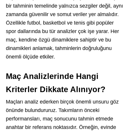
bir tahminin temelinde yalnızca sezgiler değil, aynı
zamanda güvenilir ve somut veriler yer almalıdır.
Özellikle futbol, basketbol ve tenis gibi popüler
spor dallarında bu tür analizler çok işe yarar. Her
maç, kendine özgü dinamiklere sahiptir ve bu
dinamikleri anlamak, tahminlerin doğruluğunu
önemli ölçüde etkiler.
Maç Analizlerinde Hangi
Kriterler Dikkate Alınıyor?
Maçları analiz ederken birçok önemli unsuru göz
önünde bulundururuz. Takımların önceki
performansları, maç sonucunu tahmin etmede
anahtar bir referans noktasıdır. Örneğin, evinde