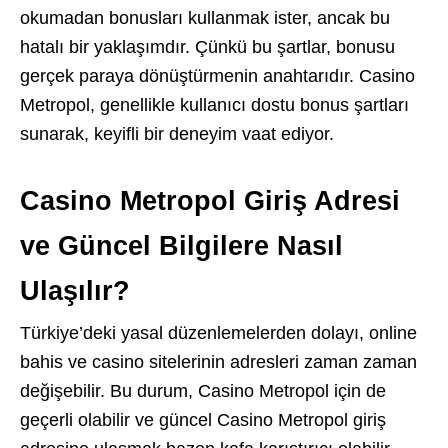
okumadan bonusları kullanmak ister, ancak bu
hatalı bir yaklaşımdır. Çünkü bu şartlar, bonusu
gerçek paraya dönüştürmenin anahtarıdır. Casino
Metropol, genellikle kullanıcı dostu bonus şartları
sunarak, keyifli bir deneyim vaat ediyor.
Casino Metropol Giriş Adresi
ve Güncel Bilgilere Nasıl
Ulaşılır?
Türkiye’deki yasal düzenlemelerden dolayı, online
bahis ve casino sitelerinin adresleri zaman zaman
değişebilir. Bu durum, Casino Metropol için de
geçerli olabilir ve güncel Casino Metropol giriş