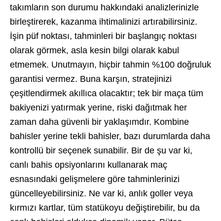
takımların son durumu hakkındaki analizlerinizle
birleştirerek, kazanma ihtimalinizi artırabilirsiniz.
İşin püf noktası, tahminleri bir başlangıç noktası
olarak görmek, asla kesin bilgi olarak kabul
etmemek. Unutmayın, hiçbir tahmin %100 doğruluk
garantisi vermez. Buna karşın, stratejinizi
çeşitlendirmek akıllıca olacaktır; tek bir maça tüm
bakiyenizi yatırmak yerine, riski dağıtmak her
zaman daha güvenli bir yaklaşımdır. Kombine
bahisler yerine tekli bahisler, bazı durumlarda daha
kontrollü bir seçenek sunabilir. Bir de şu var ki,
canlı bahis opsiyonlarını kullanarak maç
esnasındaki gelişmelere göre tahminlerinizi
güncelleyebilirsiniz. Ne var ki, anlık goller veya
kırmızı kartlar, tüm statükoyu değiştirebilir, bu da