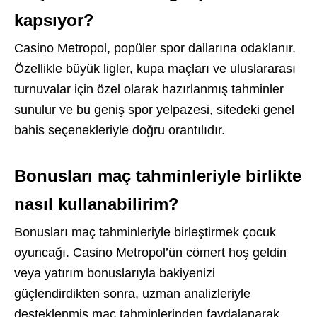
kapsıyor?
Casino Metropol, popüler spor dallarına odaklanır.
Özellikle büyük ligler, kupa maçları ve uluslararası
turnuvalar için özel olarak hazırlanmış tahminler
sunulur ve bu geniş spor yelpazesi, sitedeki genel
bahis seçenekleriyle doğru orantılıdır.
Bonusları maç tahminleriyle birlikte
nasıl kullanabilirim?
Bonusları maç tahminleriyle birleştirmek çocuk
oyuncağı. Casino Metropol’ün cömert hoş geldin
veya yatırım bonuslarıyla bakiyenizi
güçlendirdikten sonra, uzman analizleriyle
desteklenmiş maç tahminlerinden faydalanarak