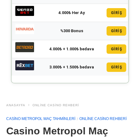
4.000₺ Her Ay
GİRİŞ
%300 Bonus
GİRİŞ
4.000₺ + 1.000₺ bedava
GİRİŞ
3.000₺ + 1.500₺ bedava
GİRİŞ
ANASAYFA
ONLINE CASINO REHBERI
CASINO METROPOL MAÇ TAHMINLERI
ONLINE CASINO REHBERI
Casino Metropol Maç