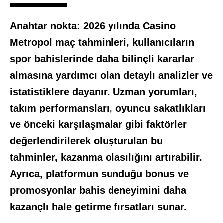
Anahtar nokta:
2026 yılında Casino
Metropol maç tahminleri, kullanıcıların
spor bahislerinde daha bilinçli kararlar
almasına yardımcı olan detaylı analizler ve
istatistiklere dayanır. Uzman yorumları,
takım performansları, oyuncu sakatlıkları
ve önceki karşılaşmalar gibi faktörler
değerlendirilerek oluşturulan bu
tahminler, kazanma olasılığını artırabilir.
Ayrıca, platformun sunduğu bonus ve
promosyonlar bahis deneyimini daha
kazançlı hale getirme fırsatları sunar.