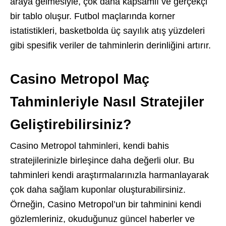
araya gelmesiyle, çok daha kapsamlı ve gerçekçi
bir tablo oluşur. Futbol maçlarında korner
istatistikleri, basketbolda üç sayılık atış yüzdeleri
gibi spesifik veriler de tahminlerin derinliğini artırır.
Casino Metropol Maç
Tahminleriyle Nasıl Stratejiler
Geliştirebilirsiniz?
Casino Metropol tahminleri, kendi bahis
stratejilerinizle birleşince daha değerli olur. Bu
tahminleri kendi araştırmalarınızla harmanlayarak
çok daha sağlam kuponlar oluşturabilirsiniz.
Örneğin, Casino Metropol’un bir tahminini kendi
gözlemleriniz, okuduğunuz güncel haberler ve