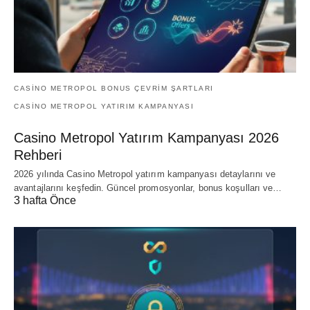
CASINO METROPOL BONUS ÇEVRIM ŞARTLARI
CASINO METROPOL YATIRIM KAMPANYASI
Casino Metropol Yatırım Kampanyası 2026
Rehberi
2026 yılında Casino Metropol yatırım kampanyası detaylarını ve
avantajlarını keşfedin. Güncel promosyonlar, bonus koşulları ve…
3 hafta Önce