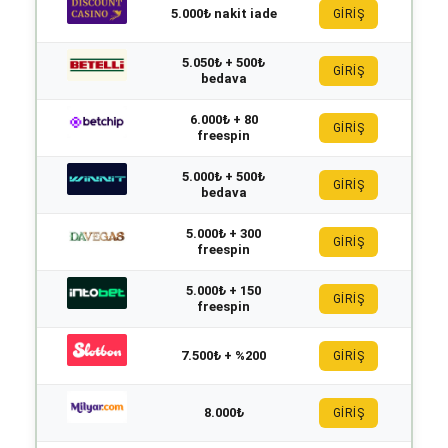
5.000₺ nakit iade
GİRİŞ
5.050₺ + 500₺
GİRİŞ
bedava
6.000₺ + 80
GİRİŞ
freespin
5.000₺ + 500₺
GİRİŞ
bedava
5.000₺ + 300
GİRİŞ
freespin
5.000₺ + 150
GİRİŞ
freespin
7.500₺ + %200
GİRİŞ
8.000₺
GİRİŞ