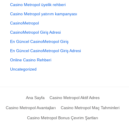
Casino Metropol üyelik rehberi
Casino Metropol yatırım kampanyası
CasinoMetropol
CasinoMetropol Giriş Adresi
En Güncel CasinoMetropol Giriş
En Güncel CasinoMetropol Giriş Adresi
Online Casino Rehberi
Uncategorized
Ana Sayfa
Casino Metropol Aktif Adres
Casino Metropol Avantajları
Casino Metropol Maç Tahminleri
Casino Metropol Bonus Çevrim Şartları