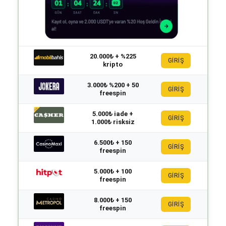
20.000₺ + %225
GİRİŞ
kripto
3.000₺ %200 + 50
GİRİŞ
freespin
5.000₺ iade +
GİRİŞ
1.000₺ risksiz
6.500₺ + 150
GİRİŞ
freespin
5.000₺ + 100
GİRİŞ
freespin
8.000₺ + 150
GİRİŞ
freespin