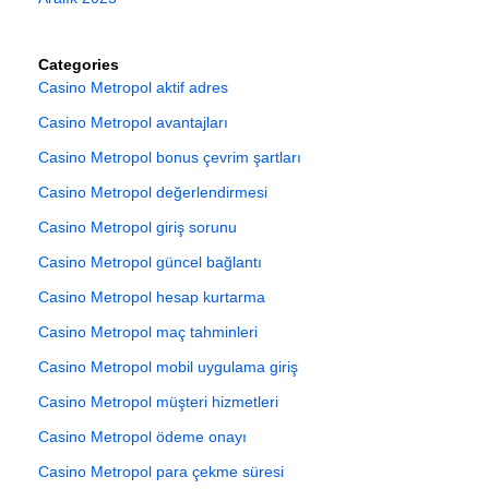
Categories
Casino Metropol aktif adres
Casino Metropol avantajları
Casino Metropol bonus çevrim şartları
Casino Metropol değerlendirmesi
Casino Metropol giriş sorunu
Casino Metropol güncel bağlantı
Casino Metropol hesap kurtarma
Casino Metropol maç tahminleri
Casino Metropol mobil uygulama giriş
Casino Metropol müşteri hizmetleri
Casino Metropol ödeme onayı
Casino Metropol para çekme süresi