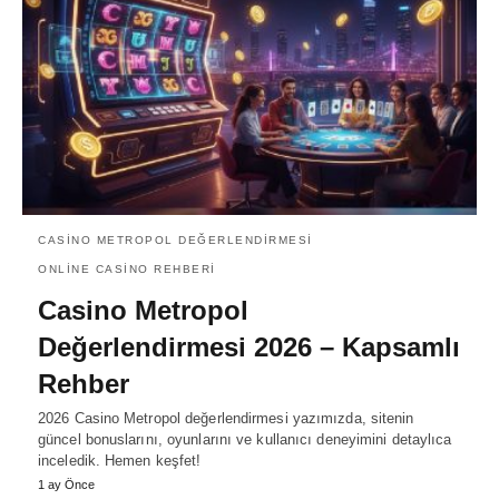
CASINO METROPOL DEĞERLENDIRMESI
ONLINE CASINO REHBERI
Casino Metropol
Değerlendirmesi 2026 – Kapsamlı
Rehber
2026 Casino Metropol değerlendirmesi yazımızda, sitenin
güncel bonuslarını, oyunlarını ve kullanıcı deneyimini detaylıca
inceledik. Hemen keşfet!
1 ay Önce