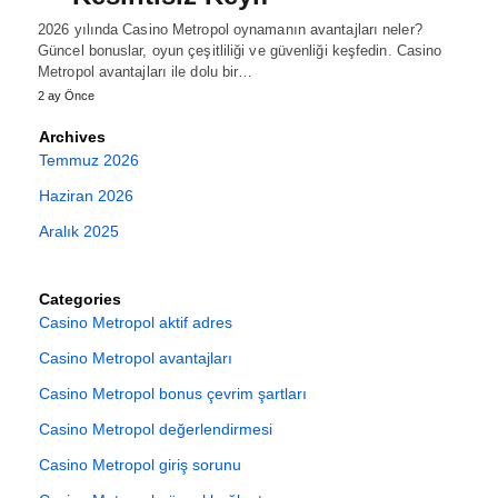
2026 yılında Casino Metropol oynamanın avantajları neler?
Güncel bonuslar, oyun çeşitliliği ve güvenliği keşfedin. Casino
Metropol avantajları ile dolu bir…
2 ay Önce
Archives
Temmuz 2026
Haziran 2026
Aralık 2025
Categories
Casino Metropol aktif adres
Casino Metropol avantajları
Casino Metropol bonus çevrim şartları
Casino Metropol değerlendirmesi
Casino Metropol giriş sorunu