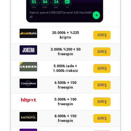
20.000₺ + %225
GİRİŞ
kripto
3.000₺ %200 + 50
GİRİŞ
freespin
5.000₺ iade +
GİRİŞ
1.000₺ risksiz
6.500₺ + 150
GİRİŞ
freespin
5.000₺ + 100
GİRİŞ
freespin
8.000₺ + 150
GİRİŞ
freespin