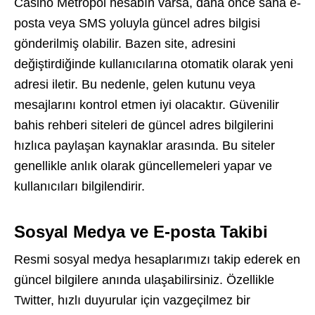
Casino Metropol hesabın varsa, daha önce sana e-
posta veya SMS yoluyla güncel adres bilgisi
gönderilmiş olabilir. Bazen site, adresini
değiştirdiğinde kullanıcılarına otomatik olarak yeni
adresi iletir. Bu nedenle, gelen kutunu veya
mesajlarını kontrol etmen iyi olacaktır. Güvenilir
bahis rehberi siteleri de güncel adres bilgilerini
hızlıca paylaşan kaynaklar arasında. Bu siteler
genellikle anlık olarak güncellemeleri yapar ve
kullanıcıları bilgilendirir.
Sosyal Medya ve E-posta Takibi
Resmi sosyal medya hesaplarımızı takip ederek en
güncel bilgilere anında ulaşabilirsiniz. Özellikle
Twitter, hızlı duyurular için vazgeçilmez bir