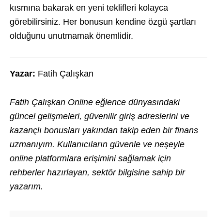
kısmına bakarak en yeni teklifleri kolayca
görebilirsiniz. Her bonusun kendine özgü şartları
olduğunu unutmamak önemlidir.
Yazar:
Fatih Çalışkan
Fatih Çalışkan Online eğlence dünyasındaki
güncel gelişmeleri, güvenilir giriş adreslerini ve
kazançlı bonusları yakından takip eden bir finans
uzmanıyım. Kullanıcıların güvenle ve neşeyle
online platformlara erişimini sağlamak için
rehberler hazırlayan, sektör bilgisine sahip bir
yazarım.