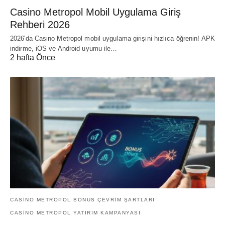
Casino Metropol Mobil Uygulama Giriş
Rehberi 2026
2026'da Casino Metropol mobil uygulama girişini hızlıca öğrenin! APK
indirme, iOS ve Android uyumu ile…
2 hafta Önce
CASINO METROPOL BONUS ÇEVRIM ŞARTLARI
CASINO METROPOL YATIRIM KAMPANYASI