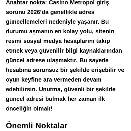
Anahtar nokta:
Casino Metropol giriş
sorunu 2026’da genellikle adres
güncellemeleri nedeniyle yaşanır. Bu
durumu aşmanın en kolay yolu, sitenin
resmi sosyal medya hesaplarını takip
etmek veya güvenilir bilgi kaynaklarından
güncel adrese ulaşmaktır. Bu sayede
hesabına sorunsuz bir şekilde erişebilir ve
oyun keyfine ara vermeden devam
edebilirsin. Unutma, güvenli bir şekilde
güncel adresi bulmak her zaman ilk
önceliğin olmalı!
Önemli Noktalar