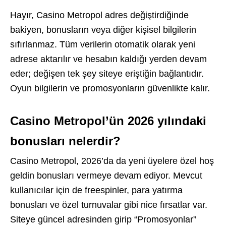
Hayır, Casino Metropol adres değiştirdiğinde
bakiyen, bonusların veya diğer kişisel bilgilerin
sıfırlanmaz. Tüm verilerin otomatik olarak yeni
adrese aktarılır ve hesabın kaldığı yerden devam
eder; değişen tek şey siteye eriştiğin bağlantıdır.
Oyun bilgilerin ve promosyonların güvenlikte kalır.
Casino Metropol’ün 2026 yılındaki
bonusları nelerdir?
Casino Metropol, 2026’da da yeni üyelere özel hoş
geldin bonusları vermeye devam ediyor. Mevcut
kullanıcılar için de freespinler, para yatırma
bonusları ve özel turnuvalar gibi nice fırsatlar var.
Siteye güncel adresinden girip “Promosyonlar”