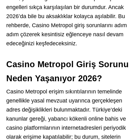
engelleri sıkça karşılaşılan bir durumdur. Ancak
2026’da bile bu aksaklıklar kolayca aşılabilir. Bu
rehberde, Casino Metropol giriş sorunlarını adım
adım çözerek kesintisiz eğlenceye nasıl devam
edeceğinizi keşfedeceksiniz.
Casino Metropol Giriş Sorunu
Neden Yaşanıyor 2026?
Casino Metropol erişim sıkıntılarının temelinde
genellikle yasal mevzuat uyarınca gerçekleşen
adres değişiklikleri bulunmaktadır. Türkiye’deki
kanunlar gereği, yabancı kökenli online bahis ve
casino platformlarının internetadresleri periyodik
olarak erişime kapatılabilir; bu durum, sitelerin