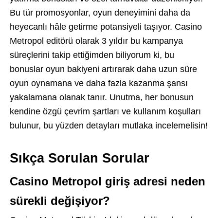
Bu tür promosyonlar, oyun deneyimini daha da
heyecanlı hâle getirme potansiyeli taşıyor. Casino
Metropol editörü olarak 3 yıldır bu kampanya
süreçlerini takip ettiğimden biliyorum ki, bu
bonuslar oyun bakiyeni artırarak daha uzun süre
oyun oynamana ve daha fazla kazanma şansı
yakalamana olanak tanır. Unutma, her bonusun
kendine özgü çevrim şartları ve kullanım koşulları
bulunur, bu yüzden detayları mutlaka incelemelisin!
Sıkça Sorulan Sorular
Casino Metropol giriş adresi neden
sürekli değişiyor?