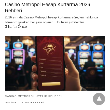
Casino Metropol Hesap Kurtarma 2026
Rehberi
2026 yılında Casino Metropol hesap kurtarma süreçleri hakkında
bilmeniz gereken her şeyi öğrenin. Unutulan şifrelerden…
3 hafta Önce
CASINO METROPOL ÜYELIK REHBERI
ONLINE CASINO REHBERI