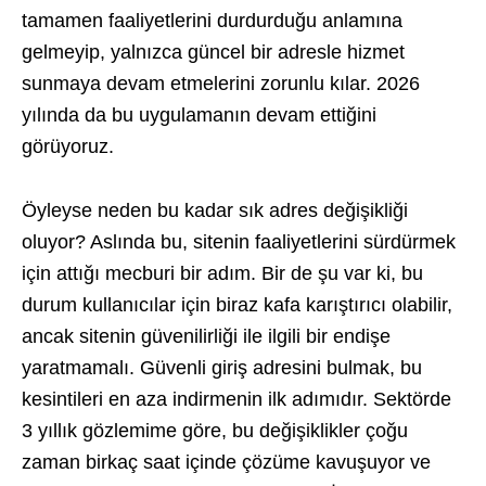
tamamen faaliyetlerini durdurduğu anlamına
gelmeyip, yalnızca güncel bir adresle hizmet
sunmaya devam etmelerini zorunlu kılar. 2026
yılında da bu uygulamanın devam ettiğini
görüyoruz.
Öyleyse neden bu kadar sık adres değişikliği
oluyor? Aslında bu, sitenin faaliyetlerini sürdürmek
için attığı mecburi bir adım. Bir de şu var ki, bu
durum kullanıcılar için biraz kafa karıştırıcı olabilir,
ancak sitenin güvenilirliği ile ilgili bir endişe
yaratmamalı. Güvenli giriş adresini bulmak, bu
kesintileri en aza indirmenin ilk adımıdır. Sektörde
3 yıllık gözlemime göre, bu değişiklikler çoğu
zaman birkaç saat içinde çözüme kavuşuyor ve