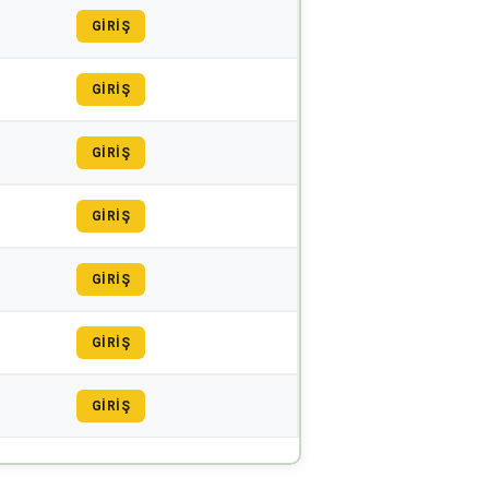
GİRİŞ
GİRİŞ
GİRİŞ
GİRİŞ
GİRİŞ
GİRİŞ
GİRİŞ