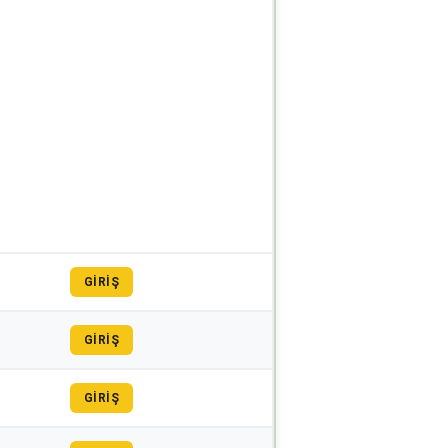
GİRİŞ
GİRİŞ
GİRİŞ