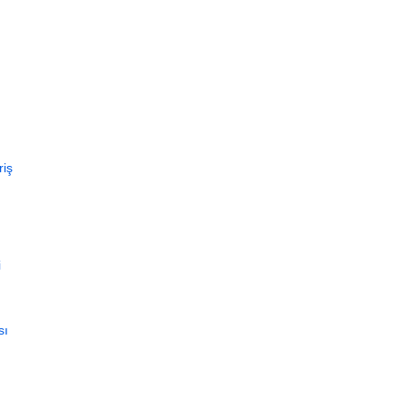
riş
i
sı