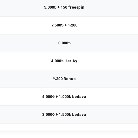
5.000₺ + 150 freespin
7.500₺ + %200
8.000₺
4.000₺ Her Ay
%300 Bonus
4.000₺ + 1.000₺ bedava
3.000₺ + 1.500₺ bedava