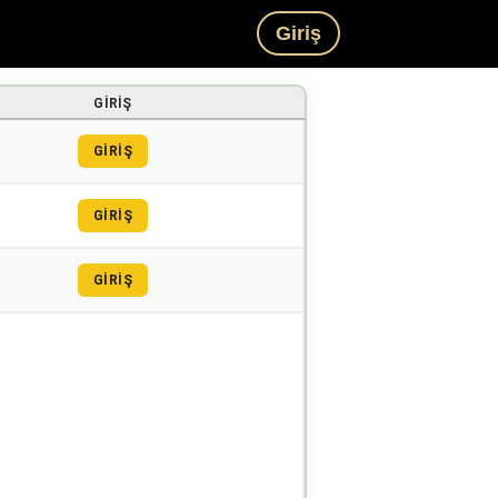
Giriş
GIRIŞ
GİRİŞ
GİRİŞ
GİRİŞ