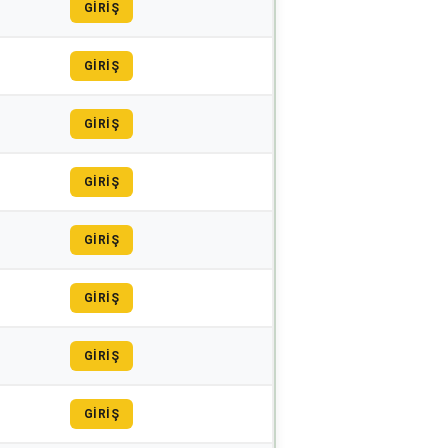
GİRİŞ
GİRİŞ
GİRİŞ
GİRİŞ
GİRİŞ
GİRİŞ
GİRİŞ
GİRİŞ