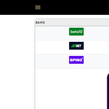
BAHIS