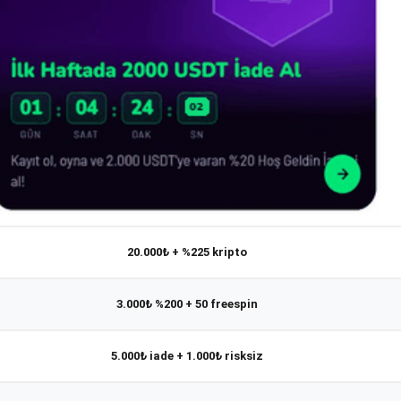
20.000₺ + %225 kripto
3.000₺ %200 + 50 freespin
5.000₺ iade + 1.000₺ risksiz