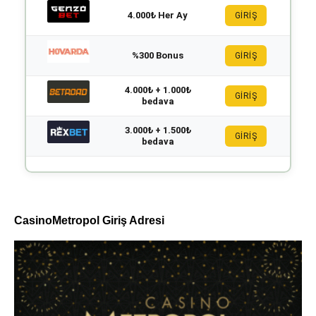
4.000₺ Her Ay
GİRİŞ
%300 Bonus
GİRİŞ
4.000₺ + 1.000₺
GİRİŞ
bedava
3.000₺ + 1.500₺
GİRİŞ
bedava
CasinoMetropol Giriş Adresi