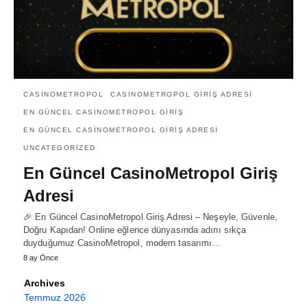
CASINOMETROPOL
CASINOMETROPOL GIRIŞ ADRESI
EN GÜNCEL CASINOMETROPOL GIRIŞ
EN GÜNCEL CASINOMETROPOL GIRIŞ ADRESI
UNCATEGORIZED
En Güncel CasinoMetropol Giriş
Adresi
🎉 En Güncel CasinoMetropol Giriş Adresi – Neşeyle, Güvenle,
Doğru Kapıdan! Online eğlence dünyasında adını sıkça
duyduğumuz CasinoMetropol, modern tasarımı…
8 ay Önce
Archives
Temmuz 2026