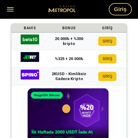
Giriş
BAHIS
BONUS
GIRIŞ
20.000₺ + %300
GİRİŞ
kripto
%325 + 20.000₺
GİRİŞ
2KUSD - Kimliksiz
GİRİŞ
Sadece Kripto