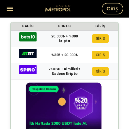
Giriş
BAHIS
BONUS
GIRIŞ
20.000₺ + %300
GİRİŞ
kripto
%325 + 20.000₺
GİRİŞ
2KUSD - Kimliksiz
GİRİŞ
Sadece Kripto