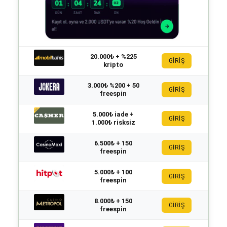
20.000₺ + %225
GİRİŞ
kripto
3.000₺ %200 + 50
GİRİŞ
freespin
5.000₺ iade +
GİRİŞ
1.000₺ risksiz
6.500₺ + 150
GİRİŞ
freespin
5.000₺ + 100
GİRİŞ
freespin
8.000₺ + 150
GİRİŞ
freespin