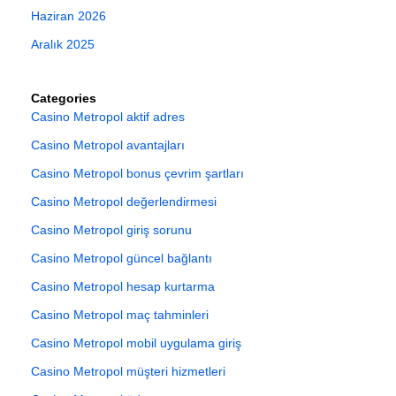
Haziran 2026
Aralık 2025
Categories
Casino Metropol aktif adres
Casino Metropol avantajları
Casino Metropol bonus çevrim şartları
Casino Metropol değerlendirmesi
Casino Metropol giriş sorunu
Casino Metropol güncel bağlantı
Casino Metropol hesap kurtarma
Casino Metropol maç tahminleri
Casino Metropol mobil uygulama giriş
Casino Metropol müşteri hizmetleri